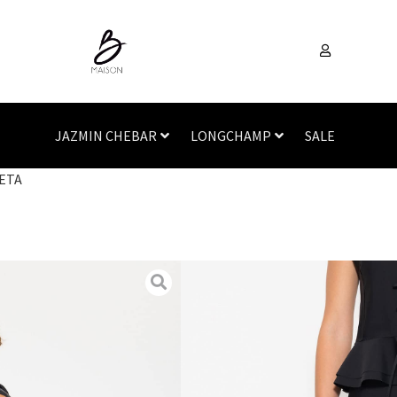
JAZMIN CHEBAR
LONGCHAMP
SALE
ETA
Inicio
/
Vestimenta
/
Pant
JAZMIN CHEBAR
PANTALON JUL
SKU
N/A
Categorías
Pantalones
,