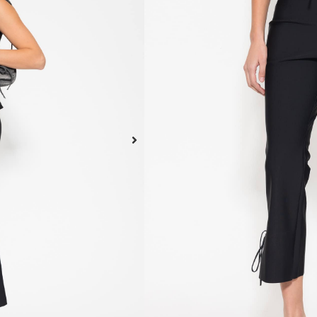
Pantalón Julieta con cint
de níquel. Lleva pinzas qu
ruedo terminado con bies 
Composición: 80% poliam
Este producto no está dispo
A