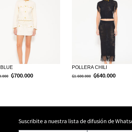
 BLUE
POLLERA CHILI
₲
700.000
₲
640.000
0.000
₲
1.600.000
Suscribite a nuestra lista de difusión de What