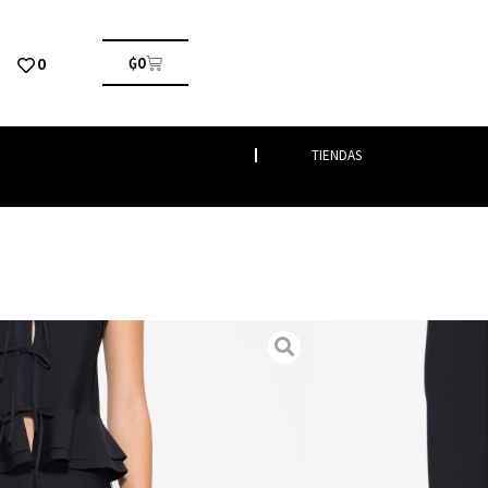
0
₲
0
TIENDAS
alones
/ PANTALON JULIETA
IETA
Vestimenta