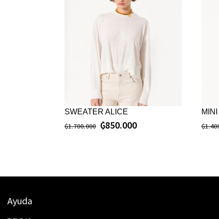
SWEATER ALICE
MINI
₲
850.000
₲
1.700.000
₲
1.40
Ayuda