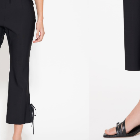
ura rebatida y acceso en lateral mediante cierre
e entallan en delantero y espalda; y un tajo en
de poplín y moño. Fit flare.
ida 20% elastano
nible porque no quedan existencias.
ñadir al Wishlist