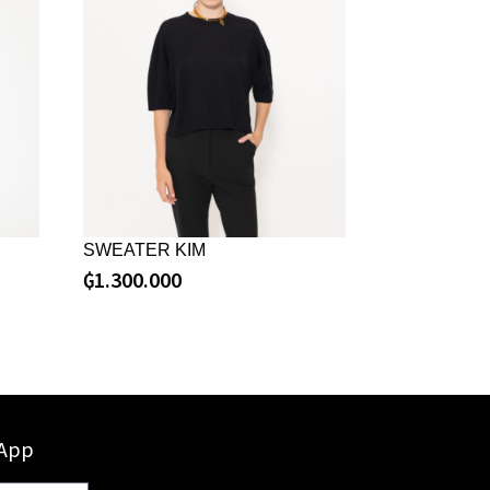
SWEATER KIM
₲
1.300.000
sApp