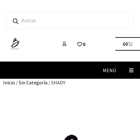
₲
0
0
MENÚ
Inicio
/
Sin Categoría
/ SHADY