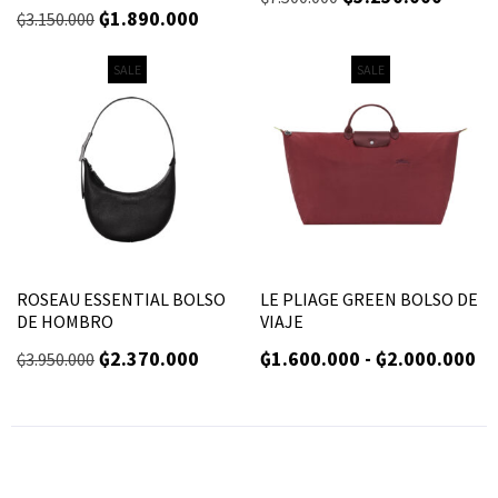
₲
1.890.000
₲
3.150.000
SALE
SALE
ROSEAU ESSENTIAL BOLSO
LE PLIAGE GREEN BOLSO DE
DE HOMBRO
VIAJE
₲
2.370.000
₲
1.600.000
-
₲
2.000.000
₲
3.950.000