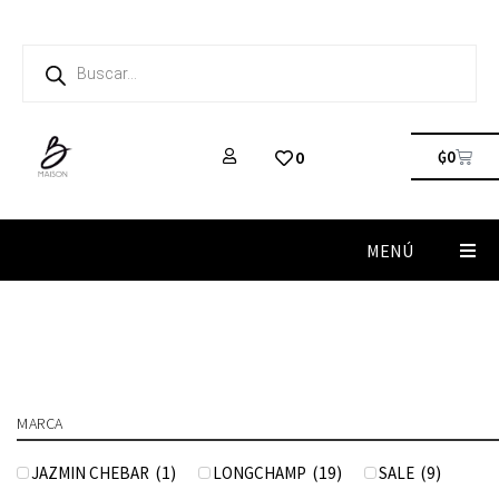
₲
0
0
MENÚ
MARCA
(
1
)
(
19
)
(
9
)
JAZMIN CHEBAR
LONGCHAMP
SALE