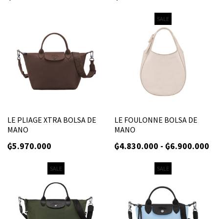
SALE
LE PLIAGE XTRA BOLSA DE
LE FOULONNE BOLSA DE
MANO
MANO
₲
5.970.000
₲
4.830.000
-
₲
6.900.000
SALE
SALE