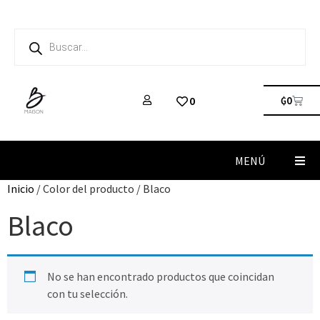
₲
0
0
MENÚ
Inicio
/ Color del producto / Blaco
Blaco
No se han encontrado productos que coincidan
con tu selección.