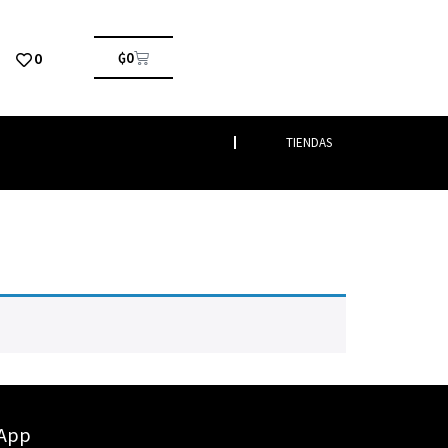
0
₲
0
TIENDAS
sApp