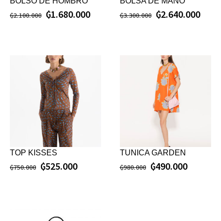
BOLSO DE HOMBRO
BOLSA DE MANO
₲
1.680.000
₲
2.640.000
₲
2.100.000
₲
3.300.000
TOP KISSES
TUNICA GARDEN
₲
525.000
₲
490.000
₲
750.000
₲
980.000