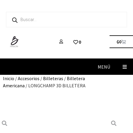
₲
0
0
MENÚ
Inicio
/
Accesorios
/
Billeteras
/
Billetera
Americana
/ LONGCHAMP 3D BILLETERA