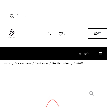
₲
0
0
MENÚ
Inicio
/
Accesorios
/
Carteras
/
De Hombro
/ ABAVO