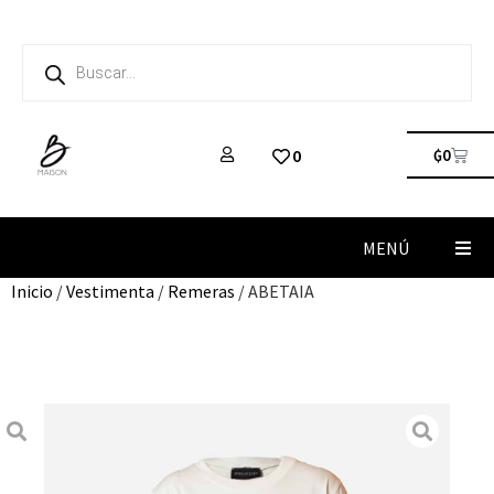
₲
0
0
MENÚ
Inicio
/
Vestimenta
/
Remeras
/ ABETAIA