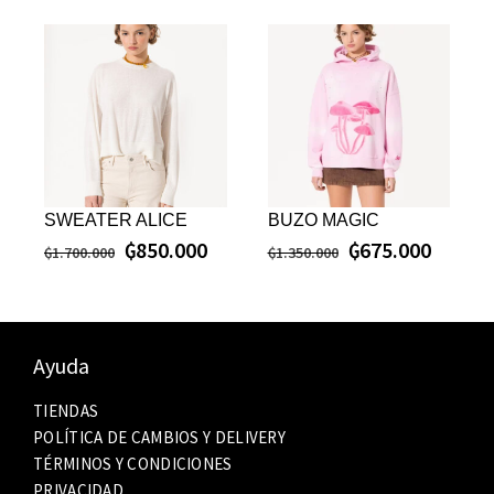
SWEATER ALICE
BUZO MAGIC
₲
850.000
₲
675.000
₲
1.700.000
₲
1.350.000
Ayuda
TIENDAS
POLÍTICA DE CAMBIOS Y DELIVERY
TÉRMINOS Y CONDICIONES
PRIVACIDAD