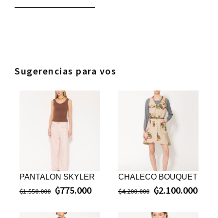
Sugerencias para vos
PANTALON SKYLER
CHALECO BOUQUET
₲
775.000
₲
2.100.000
₲
1.550.000
₲
4.200.000