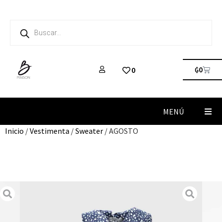
₲
0
0
MENÚ
Inicio
/
Vestimenta
/
Sweater
/ AGOSTO