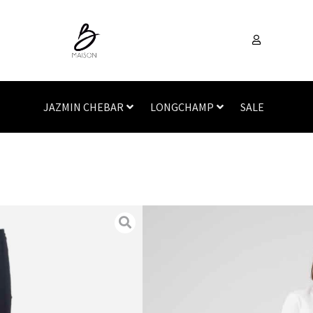
JAZMIN CHEBAR
LONGCHAMP
SALE
Inicio
/
Vestimenta
/
Pant
,
SALE
MAXMARA
BETTINA
SKU
N/A
Categorías
Pantalones
,