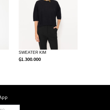
SWEATER KIM
₲
1.300.000
sApp