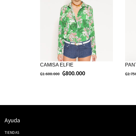
CAMISA ELFIE
PAN
₲
800.000
₲
1.600.000
₲
2.75
Ayuda
TIENDAS