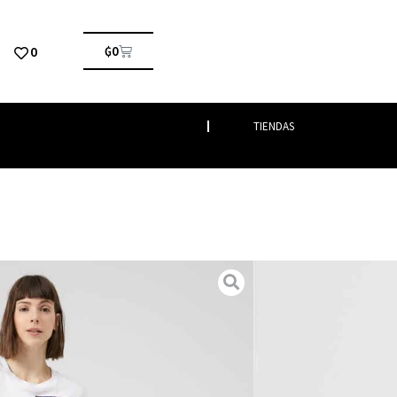
0
₲
0
TIENDAS
alones
/ BETTINA
Vestimenta