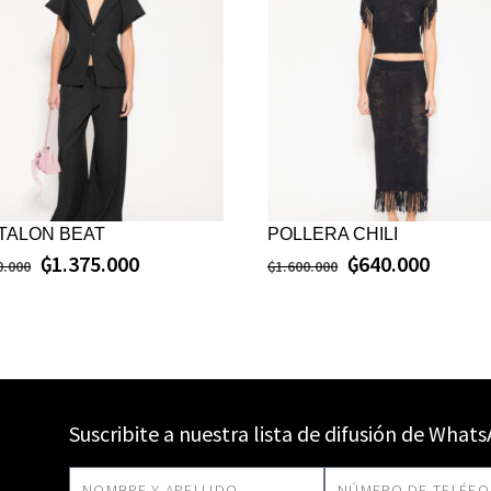
TALON BEAT
POLLERA CHILI
₲
1.375.000
₲
640.000
0.000
₲
1.600.000
Suscribite a nuestra lista de difusión de What