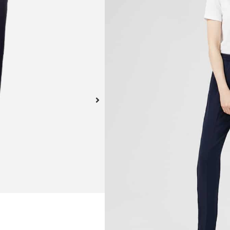
Pantalones Bettina. Bolsil
exterior de la tela:
100% p
Este producto no está dispo
A