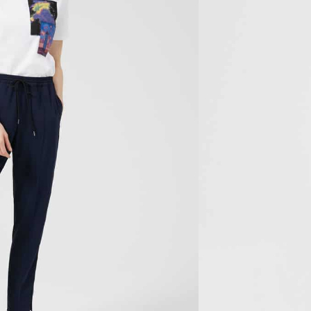
los bolsillo trasero, bolsillos laterales.
Material
oliéster.
nible porque no quedan existencias.
ñadir al Wishlist