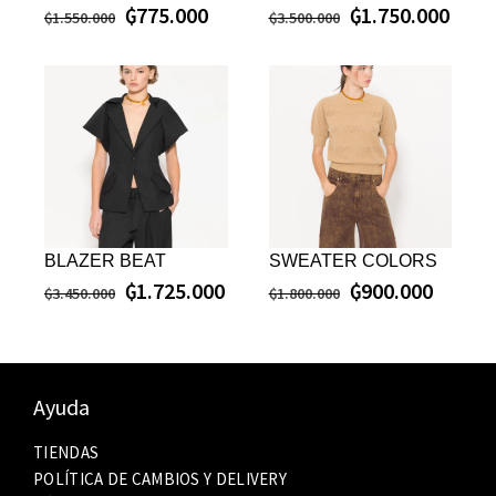
₲
775.000
₲
1.750.000
₲
1.550.000
₲
3.500.000
BLAZER BEAT
SWEATER COLORS
₲
1.725.000
₲
900.000
₲
3.450.000
₲
1.800.000
Ayuda
TIENDAS
POLÍTICA DE CAMBIOS Y DELIVERY