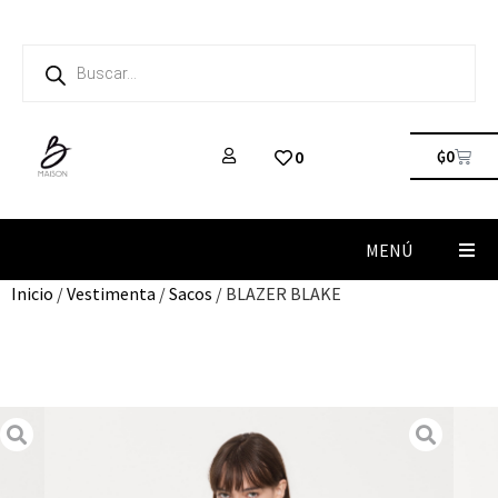
₲
0
0
MENÚ
Inicio
/
Vestimenta
/
Sacos
/ BLAZER BLAKE