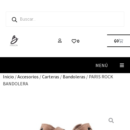
₲
0
0
MENÚ
Inicio
/
Accesorios
/
Carteras
/
Bandoleras
/ PARIS ROCK
BANDOLERA