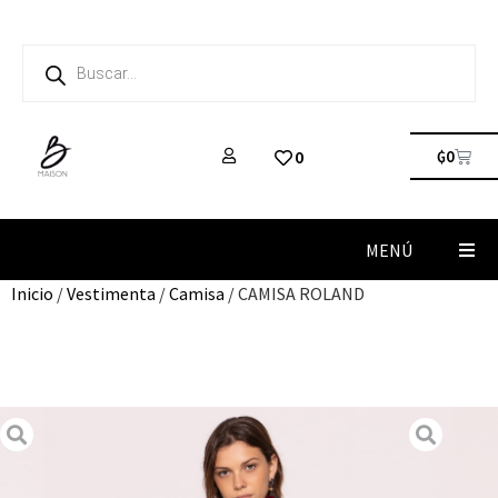
₲
0
0
MENÚ
Inicio
/
Vestimenta
/
Camisa
/ CAMISA ROLAND