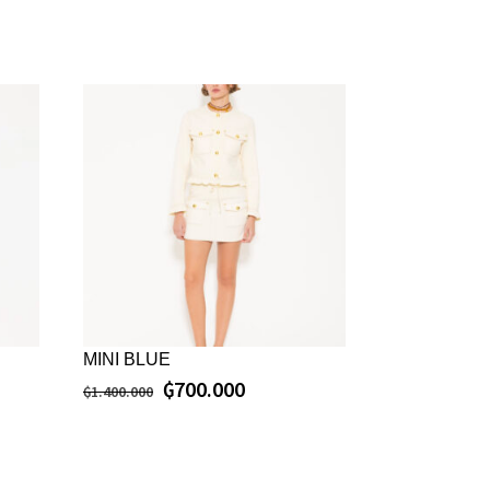
MINI BLUE
₲
700.000
₲
1.400.000