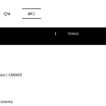
0
₲
0
TIENDAS
ter
/ CANNES
timenta