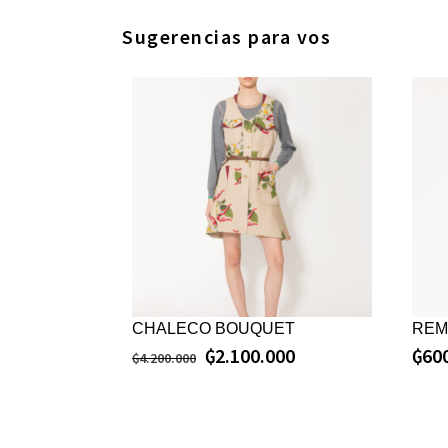
Sugerencias para vos
CHALECO BOUQUET
REM
₲
2.100.000
₲
60
₲
4.200.000