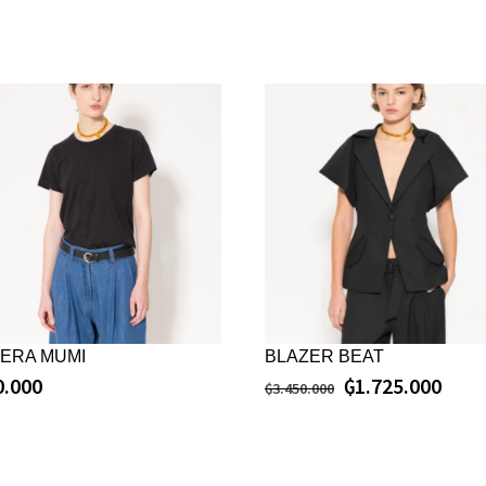
ERA MUMI
BLAZER BEAT
0.000
₲
1.725.000
₲
3.450.000