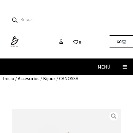
₲
0
0
MENÚ
Inicio
/
Accesorios
/
Bijoux
/ CANOSSA