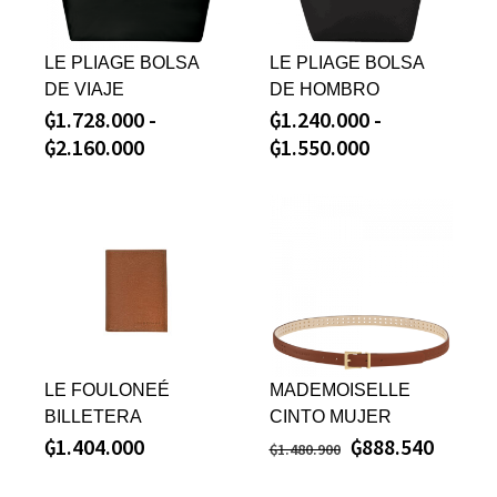
LE PLIAGE BOLSA
LE PLIAGE BOLSA
DE VIAJE
DE HOMBRO
₲
1.728.000
-
₲
1.240.000
-
₲
2.160.000
₲
1.550.000
LE FOULONEÉ
MADEMOISELLE
BILLETERA
CINTO MUJER
₲
1.404.000
₲
888.540
₲
1.480.900