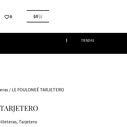
0
₲
0
TIENDAS
teras
/ LE FOULONEÉ TARJETERO
 TARJETERO
illeteras
,
Tarjetero