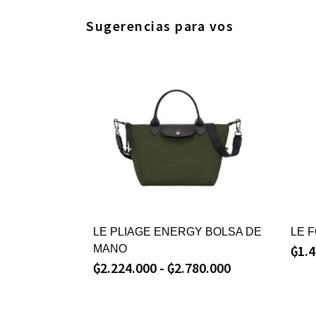
Sugerencias para vos
LE PLIAGE ENERGY BOLSA DE
LE 
₲
1.
MANO
₲
2.224.000
-
₲
2.780.000