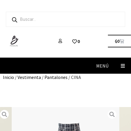
₲
0
0
MENÚ
Inicio
/
Vestimenta
/
Pantalones
/ CINA