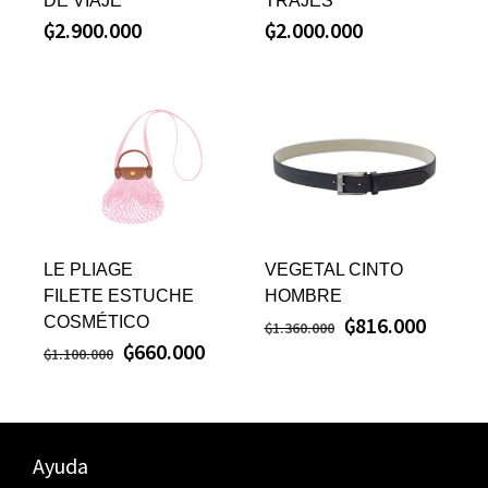
DE VIAJE
TRAJES
₲
2.900.000
₲
2.000.000
LE PLIAGE
VEGETAL CINTO
FILETE ESTUCHE
HOMBRE
₲
816.000
COSMÉTICO
₲
1.360.000
₲
660.000
₲
1.100.000
Ayuda