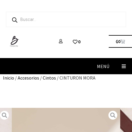
₲
0
0
MENÚ
Inicio
/
Accesorios
/
Cintos
/ CINTURON MORA