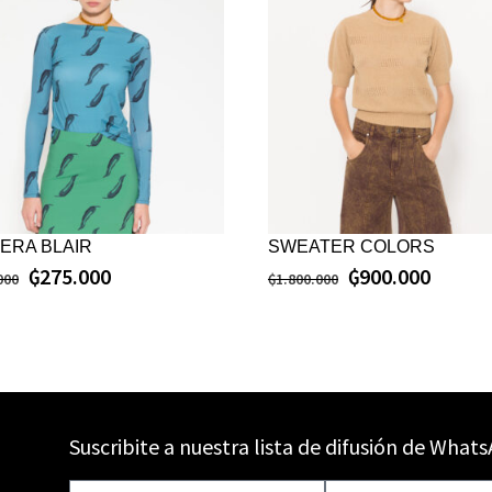
ERA BLAIR
SWEATER COLORS
₲
275.000
₲
900.000
000
₲
1.800.000
Suscribite a nuestra lista de difusión de What