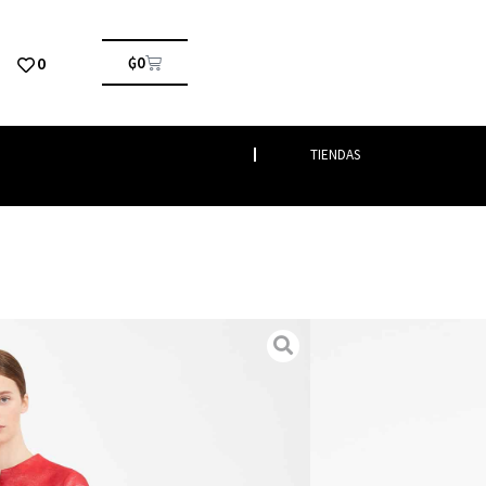
0
₲
0
TIENDAS
s
/ CLEOFE
menta
rdina de mezcla de algodón caracterizado por un