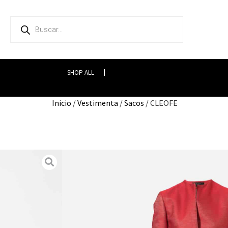
SHOP ALL
Inicio
/
Vestimenta
/
Sacos
/ CLEOFE