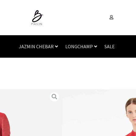
JAZMIN CHEBAR
LONGCHAMP
SALE
Inicio
/
Vestimenta
/
Saco
CLEOFE
SKU
N/A
Categorías
Sacos
,
Vesti
Abrigo realizado en gaba