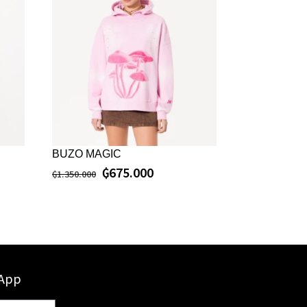
BUZO MAGIC
₲
675.000
₲
1.350.000
sApp