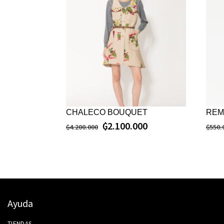
CHALECO BOUQUET
REM
₲
2.100.000
₲
4.200.000
₲
550.
Ayuda
TIENDAS