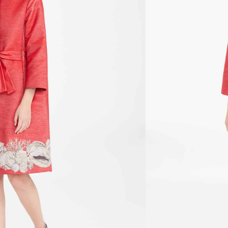
traste en la parte inferior. Cinturón de tela
able, dos bolsillos abiertos en la parte
nible porque no quedan existencias.
ñadir al Wishlist