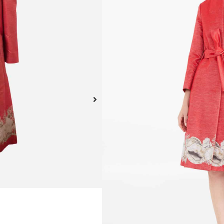
peculiar estampado en con
tonal ajustable y desmont
delantera.
Este producto no está dispo
A