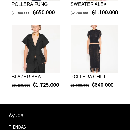
POLLERA FUNGI
SWEATER ALEX
₲
650.000
₲
1.100.000
₲
1.300.000
₲
2.200.000
BLAZER BEAT
POLLERA CHILI
₲
1.725.000
₲
640.000
₲
3.450.000
₲
1.600.000
Ayuda
TIENDAS