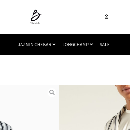
JAZMIN CHEBAR
LONGCHAMP
SALE
Inicio
/
Vestimenta
/
Saco
DPERAK
SKU
N/A
Categorías
Sacos
,
Vesti
Evoca la elegancia clásica