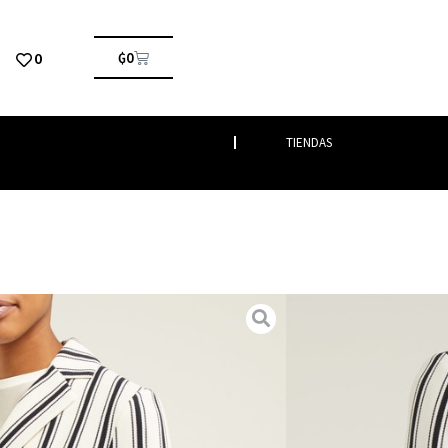
0
₲
0
TIENDAS
s
/ DPERAK
menta
 italiana con la chaqueta Perak marfil de un solo