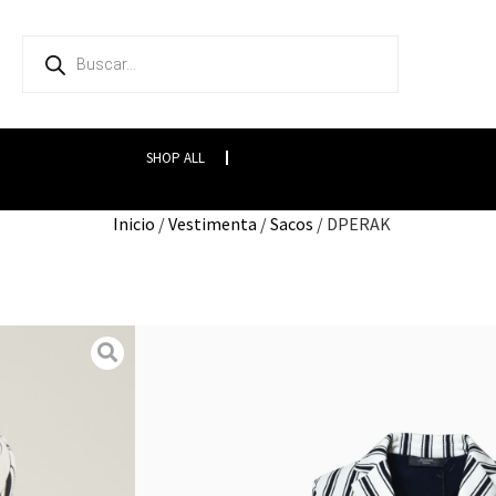
SHOP ALL
Inicio
/
Vestimenta
/
Sacos
/ DPERAK