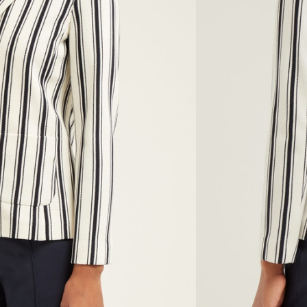
a. Está confeccionado en jersey ligero con un
s negras y tiene solapas de muesca y discretos
nte.
nible porque no quedan existencias.
ñadir al Wishlist