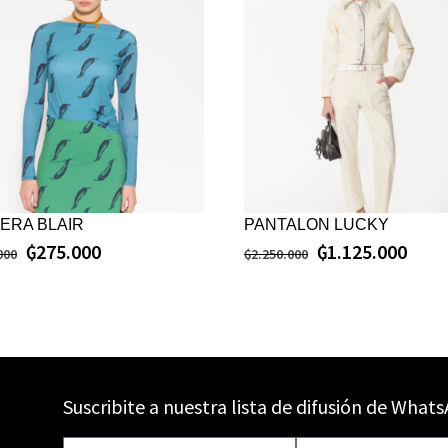
ERA BLAIR
PANTALON LUCKY
₲
275.000
₲
1.125.000
000
₲
2.250.000
Suscribite a nuestra lista de difusión de What