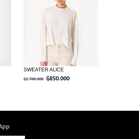
SWEATER ALICE
₲
850.000
₲
1.700.000
sApp