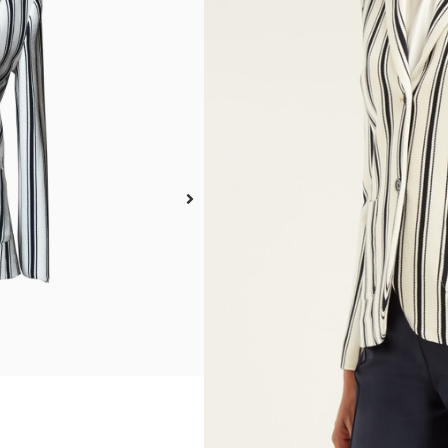
botón de Weekend Max Mar
distintivo patrón de raya
bolsillos de parche al fre
Este producto no está dispo
A