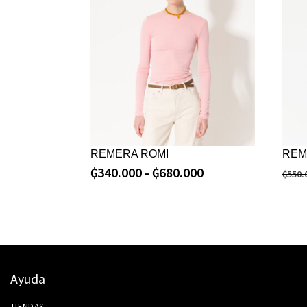
REMERA ROMI
REM
₲
340.000
-
₲
680.000
₲
550.
Ayuda
TIENDAS