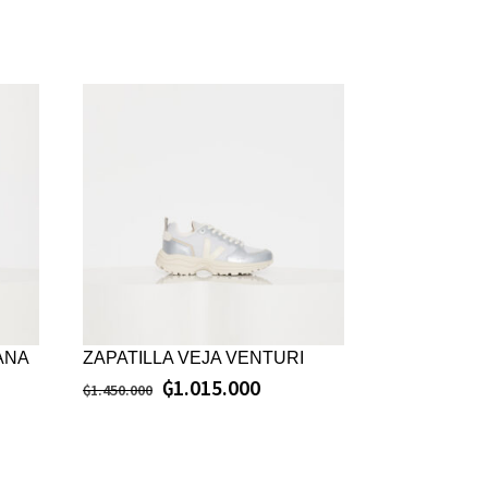
ANA
ZAPATILLA VEJA VENTURI
₲
1.015.000
₲
1.450.000