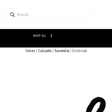
SHOP ALL
Inicio
/
Calzado
/
Sandalia
/ Ecntrcqt