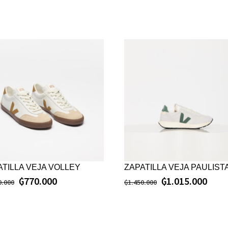
ATILLA VEJA VOLLEY
ZAPATILLA VEJA PAULIST
₲
770.000
₲
1.015.000
0.000
₲
1.450.000