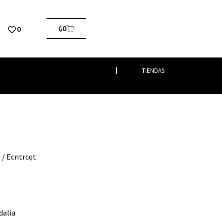
0
₲
0
TIENDAS
a
/ Ecntrcqt
dalia