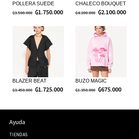
POLLERA SUEDE
CHALECO BOUQUET
₲
1.750.000
₲
2.100.000
₲
3.500.000
₲
4.200.000
BLAZER BEAT
BUZO MAGIC
₲
1.725.000
₲
675.000
₲
3.450.000
₲
1.350.000
Ayuda
TIENDAS