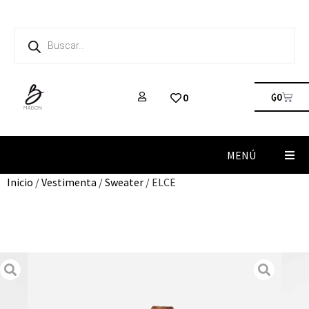
₲
0
0
MENÚ
Inicio
/
Vestimenta
/
Sweater
/ ELCE