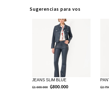
Sugerencias para vos
JEANS SLIM BLUE
PAN
₲
800.000
₲
1.600.000
₲
2.75