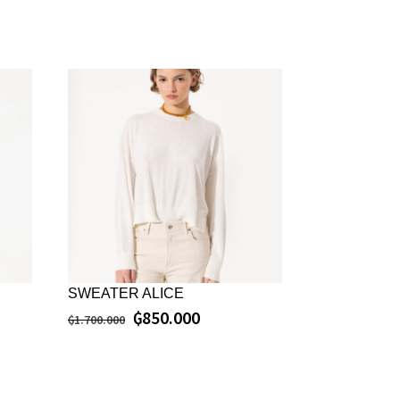
SWEATER ALICE
₲
850.000
₲
1.700.000