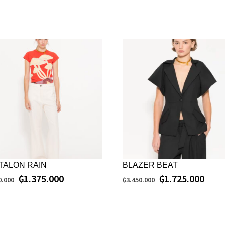
TALON RAIN
BLAZER BEAT
₲
1.375.000
₲
1.725.000
0.000
₲
3.450.000