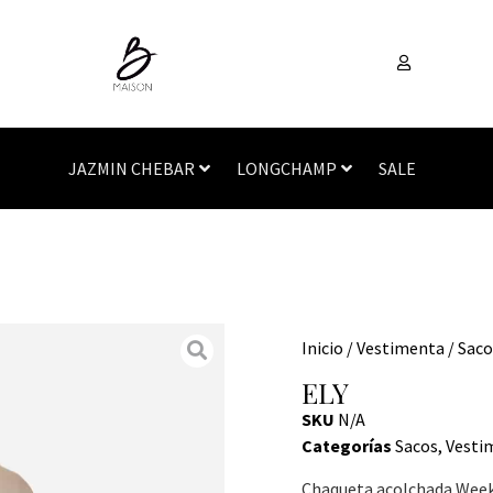
JAZMIN CHEBAR
LONGCHAMP
SALE
Inicio
/
Vestimenta
/
Saco
ELY
SKU
N/A
Categorías
Sacos
,
Vesti
Chaqueta acolchada Weeke