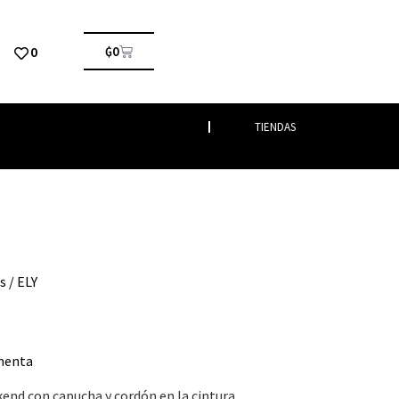
0
₲
0
TIENDAS
s
/ ELY
menta
nd con capucha y cordón en la cintura.