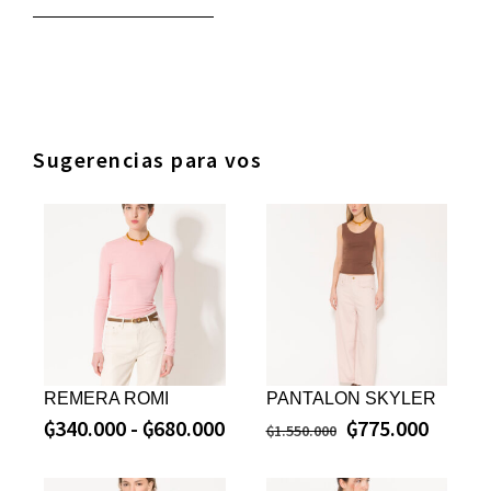
Sugerencias para vos
REMERA ROMI
PANTALON SKYLER
₲
340.000
-
₲
680.000
₲
775.000
₲
1.550.000