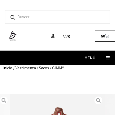
₲
0
0
MENÚ
Inicio
/
Vestimenta
/
Sacos
/ GIMMY