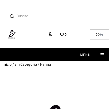
₲
0
0
MENÚ
Inicio
/
Sin Categoría
/ Henna