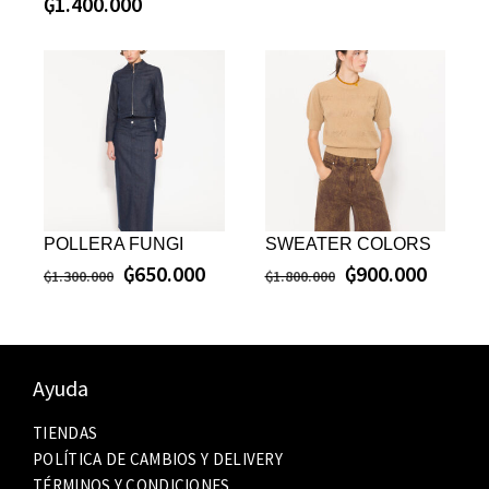
₲
1.400.000
POLLERA FUNGI
SWEATER COLORS
₲
650.000
₲
900.000
₲
1.300.000
₲
1.800.000
Ayuda
TIENDAS
POLÍTICA DE CAMBIOS Y DELIVERY
TÉRMINOS Y CONDICIONES