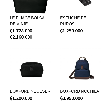
LE PLIAGE BOLSA
ESTUCHE DE
DE VIAJE
PUROS
₲
1.728.000
-
₲
1.250.000
₲
2.160.000
BOXFORD NECESER
BOXFORD MOCHILA
₲
1.200.000
₲
3.990.000