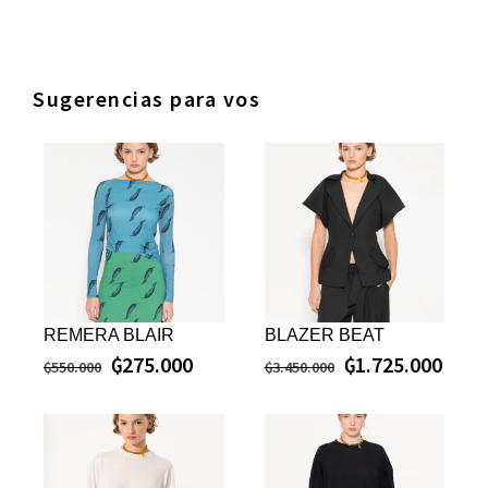
Sugerencias para vos
REMERA BLAIR
BLAZER BEAT
₲
275.000
₲
1.725.000
₲
550.000
₲
3.450.000