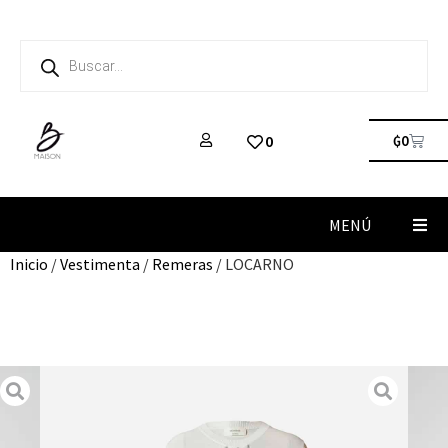
₲
0
0
MENÚ
Inicio
/
Vestimenta
/
Remeras
/ LOCARNO