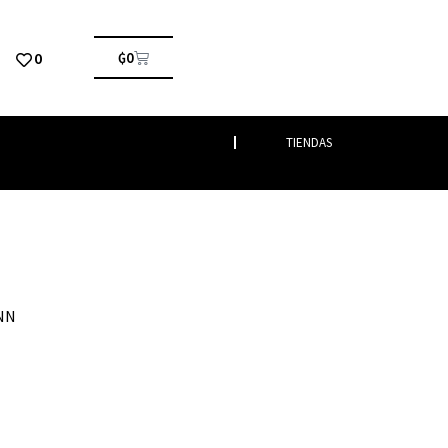
0
₲
0
TIENDAS
NN