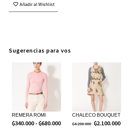
Añadir al Wishlist
Sugerencias para vos
REMERA ROMI
CHALECO BOUQUET
₲
340.000
-
₲
680.000
₲
2.100.000
₲
4.200.000