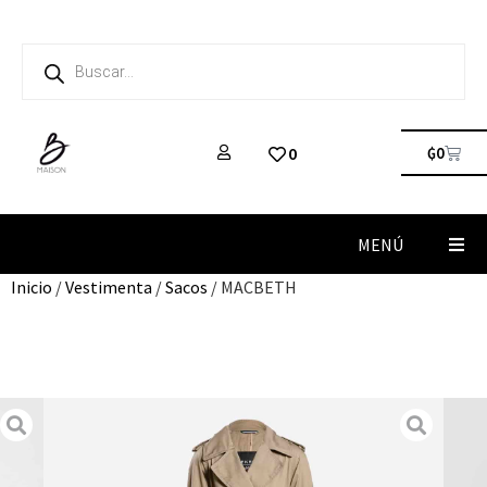
₲
0
0
MENÚ
Inicio
/
Vestimenta
/
Sacos
/ MACBETH