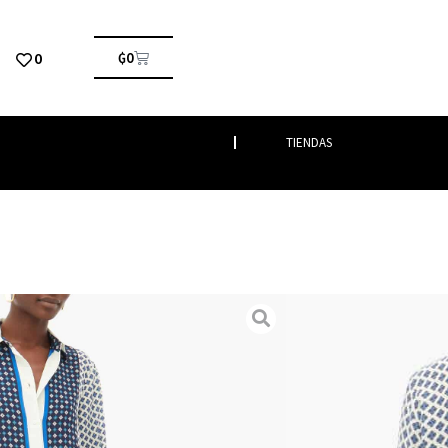
0
₲
0
TIENDAS
isa
/ MICIO
imenta
end Max Mara está inspirada en las siluetas