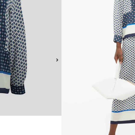
tradicionales de los pija
confeccionado con crepé 
azulejos y está enmarcad
tapeta delantera y el dobl
Este producto no está dispo
A