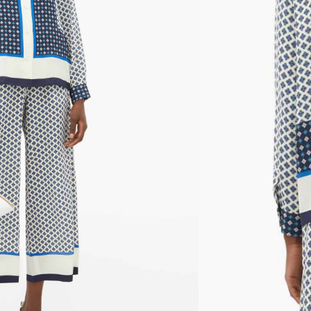
mas, cayendo en una estructura holgada. Está
de seda estampado con un patrón inspirado en
o por puños abotonados y un borde blanco en la
adillo.
nible porque no quedan existencias.
ñadir al Wishlist