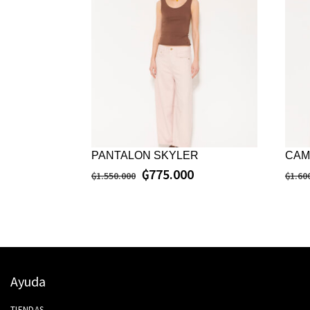
PANTALON SKYLER
CAM
₲
775.000
₲
1.550.000
₲
1.60
Ayuda
TIENDAS