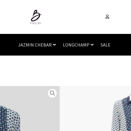
JAZMIN CHEBAR
LONGCHAMP
SALE
Inicio
/
Vestimenta
/
Cam
MICIO
SKU
N/A
Categorías
Camisa
,
Vest
Camisa azul Micio de Week