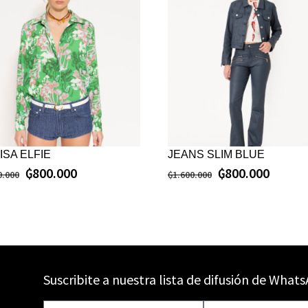
ISA ELFIE
JEANS SLIM BLUE
₲
800.000
₲
800.000
0.000
₲
1.600.000
Suscribite a nuestra lista de difusión de What