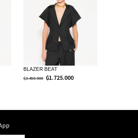
BLAZER BEAT
₲
1.725.000
₲
3.450.000
sApp