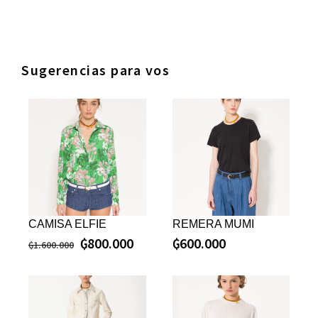
Sugerencias para vos
CAMISA ELFIE
REMERA MUMI
₲
800.000
₲
600.000
₲
1.600.000