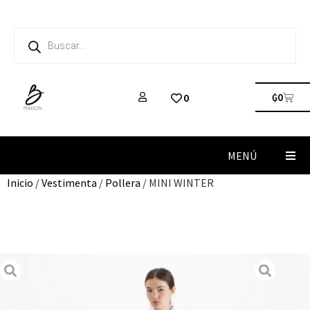
₲
0
0
MENÚ
Inicio
/
Vestimenta
/
Pollera
/ MINI WINTER