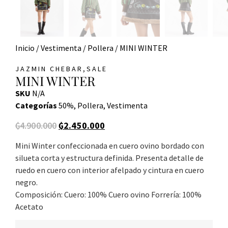
Inicio
/
Vestimenta
/
Pollera
/ MINI WINTER
,
JAZMIN CHEBAR
SALE
MINI WINTER
SKU
N/A
Categorías
50%
,
Pollera
,
Vestimenta
₲
4.900.000
₲
2.450.000
Mini Winter confeccionada en cuero ovino bordado con
silueta corta y estructura definida. Presenta detalle de
ruedo en cuero con interior afelpado y cintura en cuero
negro.
Composición: Cuero: 100% Cuero ovino Forrería: 100%
Acetato