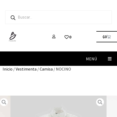
₲
0
0
MENÚ
Inicio
/
Vestimenta
/
Camisa
/ NOCINO