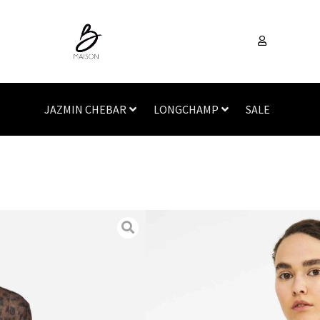
JAZMIN CHEBAR
LONGCHAMP
SALE
Inicio
/
Vestimenta
/
Swea
MAXMARA
OSELLA
SKU
N/A
Categorías
Sweater
,
Ves