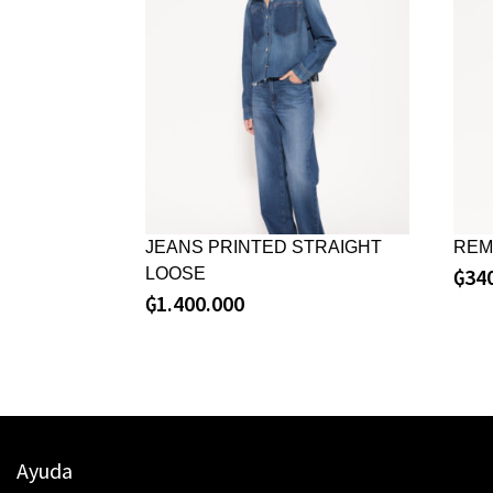
JEANS PRINTED STRAIGHT
REM
₲
34
LOOSE
₲
1.400.000
Ayuda