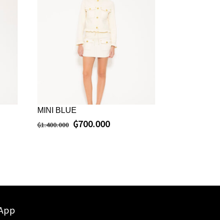
MINI BLUE
₲
700.000
₲
1.400.000
sApp