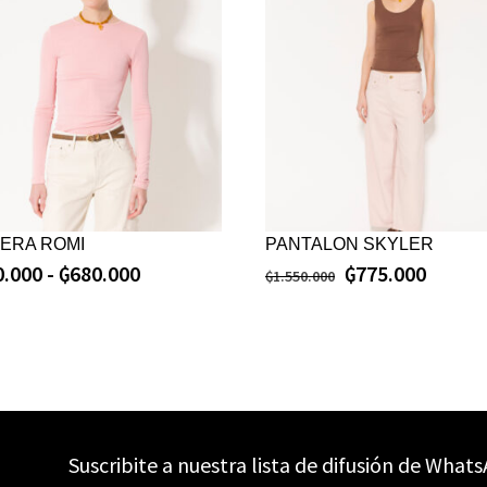
ERA ROMI
PANTALON SKYLER
0.000
-
₲
680.000
₲
775.000
₲
1.550.000
Suscribite a nuestra lista de difusión de What