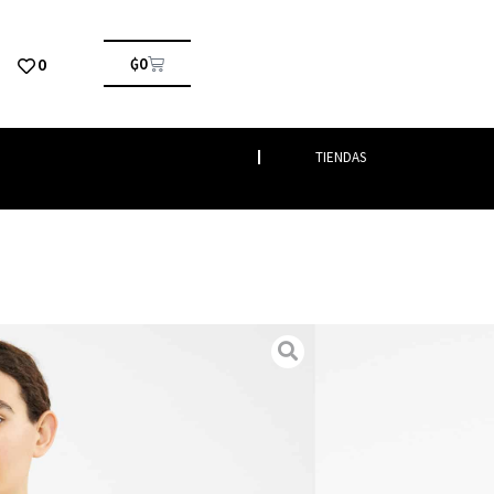
0
₲
0
TIENDAS
ter
/ OSELLA
timenta