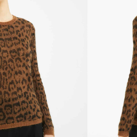
 Studio Osella, perfecto para atuendos formales.
 largas, cuello redondo, costuras sin costuras,
illa elástica y estampado digital en toda la
nible porque no quedan existencias.
ñadir al Wishlist