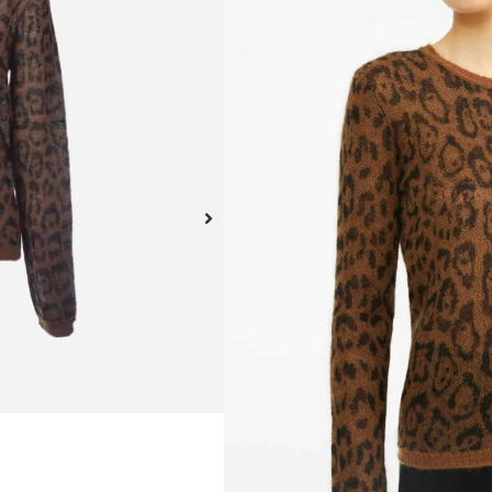
Jersey de punto Max Mara
Confeccionado con mangas
ribetes acanalados, cintur
prenda.
Este producto no está dispo
A