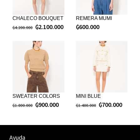
CHALECO BOUQUET
REMERA MUMI
₲
2.100.000
₲
600.000
₲
4.200.000
SWEATER COLORS
MINI BLUE
₲
900.000
₲
700.000
₲
1.800.000
₲
1.400.000
Ayuda