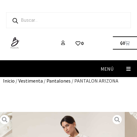
₲
0
0
MENÚ
Inicio
/
Vestimenta
/
Pantalones
/ PANTALON ARIZONA