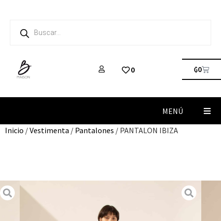
₲
0
0
MENÚ
Inicio
/
Vestimenta
/
Pantalones
/ PANTALON IBIZA