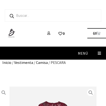
₲
0
0
MENÚ
Inicio
/
Vestimenta
/
Camisa
/ PESCARA