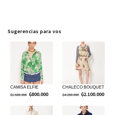
Sugerencias para vos
CAMISA ELFIE
CHALECO BOUQUET
₲
800.000
₲
2.100.000
₲
1.600.000
₲
4.200.000