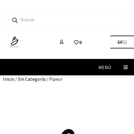
₲
0
0
MENÚ
Inicio
/
Sin Categoría
/ Pipeur