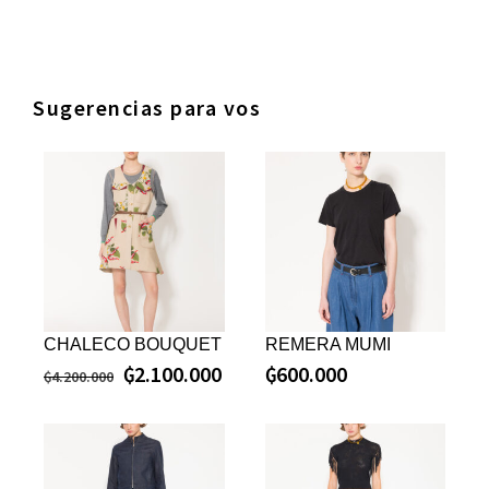
Sugerencias para vos
CHALECO BOUQUET
REMERA MUMI
₲
2.100.000
₲
600.000
₲
4.200.000