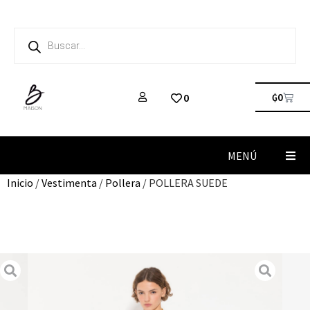
₲
0
0
MENÚ
Inicio
/
Vestimenta
/
Pollera
/ POLLERA SUEDE