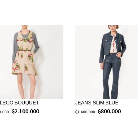
LECO BOUQUET
JEANS SLIM BLUE
₲
2.100.000
₲
800.000
0.000
₲
1.600.000