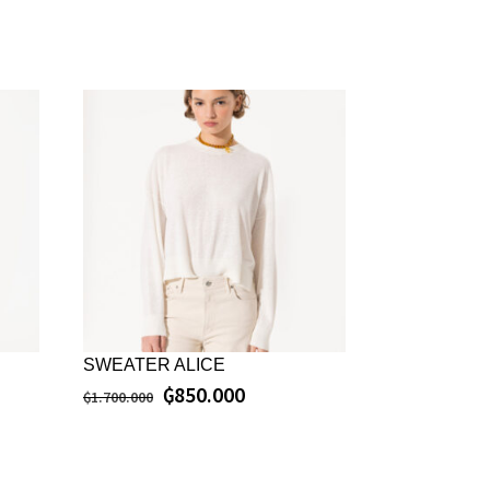
SWEATER ALICE
₲
850.000
₲
1.700.000