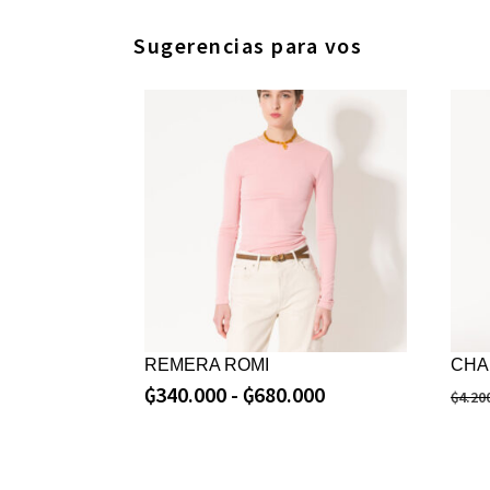
Sugerencias para vos
REMERA ROMI
CHA
₲
340.000
-
₲
680.000
₲
4.20