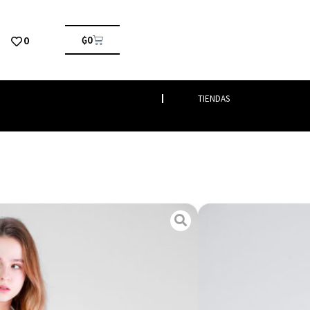
0
₲
0
TIENDAS
ido
/ RADICE
timenta
 estampado en blanco y negro con escote en