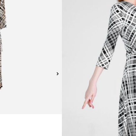
pico y top cruzado.
Este producto no está dispo
A