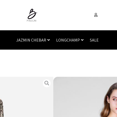
JAZMIN CHEBAR
LONGCHAMP
SALE
Inicio
/
Vestimenta
/
Vest
RADICE
SKU
N/A
Categorías
Vestido
,
Ves
Vestido MaxMara Weekend