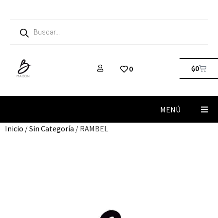
₲
0
0
MENÚ
Inicio
/
Sin Categoría
/ RAMBEL