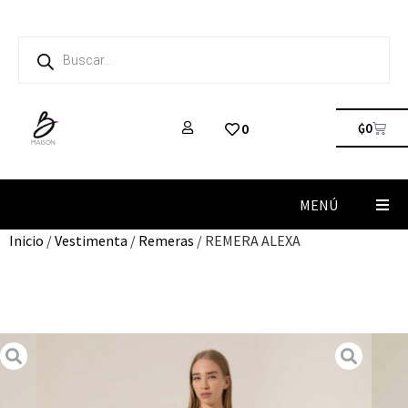
₲
0
0
MENÚ
Inicio
/
Vestimenta
/
Remeras
/ REMERA ALEXA