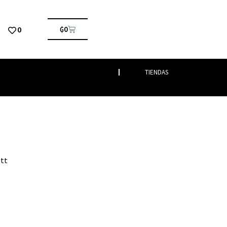
0
₲
0
TIENDAS
stt