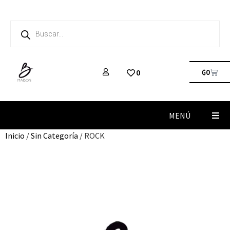
₲
0
0
MENÚ
Inicio
/
Sin Categoría
/ ROCK