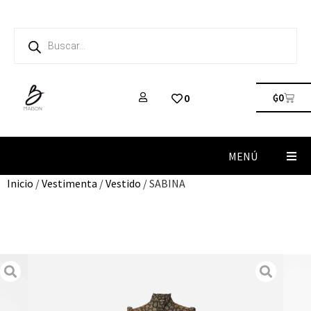
₲
0
0
MENÚ
Inicio
/
Vestimenta
/
Vestido
/ SABINA