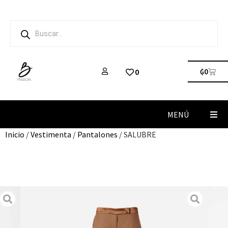
₲
0
0
MENÚ
Inicio
/
Vestimenta
/
Pantalones
/ SALUBRE