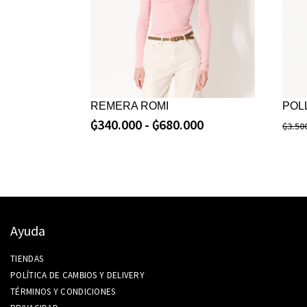
REMERA ROMI
POL
₲
340.000
-
₲
680.000
₲
3.50
Ayuda
TIENDAS
POLÍTICA DE CAMBIOS Y DELIVERY
TÉRMINOS Y CONDICIONES