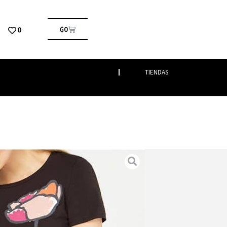
0
₲
0
TIENDAS
eras
/ SELE
stimenta