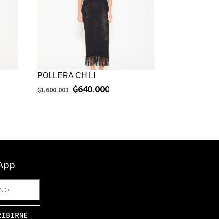
POLLERA CHILI
₲
640.000
₲
1.600.000
sApp
RIBIRME