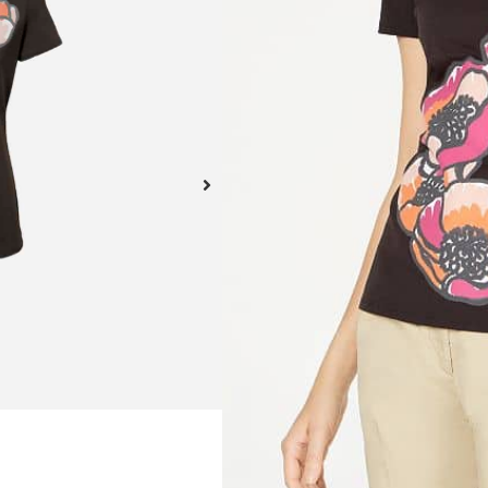
Camisa para dama mangas 
Este producto no está dispo
A