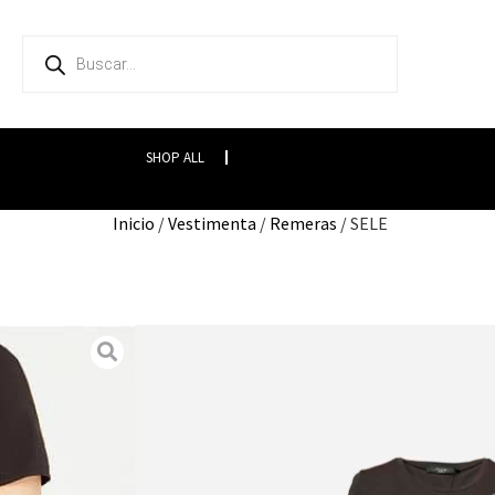
SHOP ALL
Inicio
/
Vestimenta
/
Remeras
/ SELE