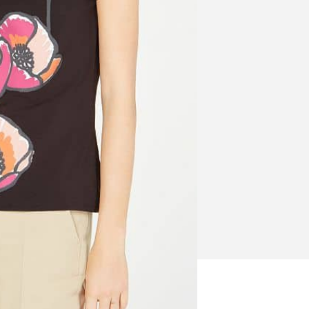
cortas de algodón, con diseño.
nible porque no quedan existencias.
ñadir al Wishlist