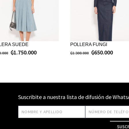
LERA SUEDE
POLLERA FUNGI
₲
1.750.000
₲
650.000
0.000
₲
1.300.000
Suscribite a nuestra lista de difusión de What
SUSC