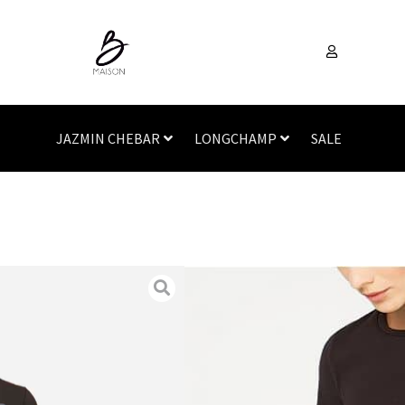
JAZMIN CHEBAR
LONGCHAMP
SALE
Inicio
/
Vestimenta
/
Rem
SALE
SELE
SKU
N/A
Categorías
Remeras
,
Ve