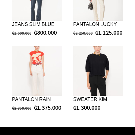
JEANS SLIM BLUE
PANTALON LUCKY
₲
800.000
₲
1.125.000
₲
1.600.000
₲
2.250.000
PANTALON RAIN
SWEATER KIM
₲
1.375.000
₲
1.300.000
₲
2.750.000