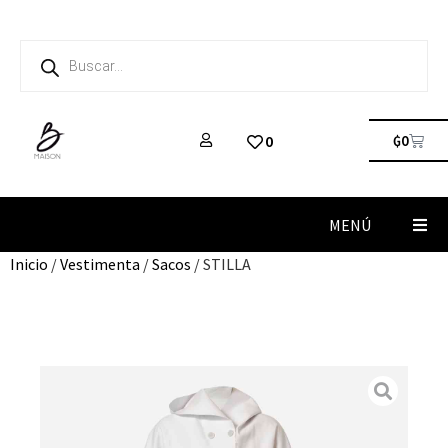
₲
0
0
MENÚ
Inicio
/
Vestimenta
/
Sacos
/ STILLA